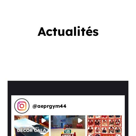
Actualités
@
aeprgym44