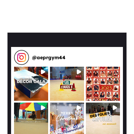
@
aeprgym44